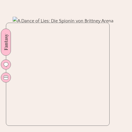
2025
und
Blick
nach
Fantasy
vorne