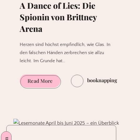
A Dance of Lies: Die
Spionin von Brittney
Arena
Herzen sind höchst empfindlich, wie Glas. In
den falschen Händen zerbrechen sie allzu
leicht. Im Grunde hat…
booknapping
A
Read More
Dance
of
Lies:
Die
Spionin
von