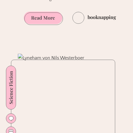
booknapping
Lesemonate
Read More
Juli
bis
September
2025
–
Recap
Science Fiction