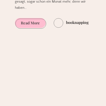
gesagt, sogar schon ein Monat mehr, denn wir
haben…
booknapping
Lesemonate
Read More
April
bis
Juni
2025
–
ein
Überblick