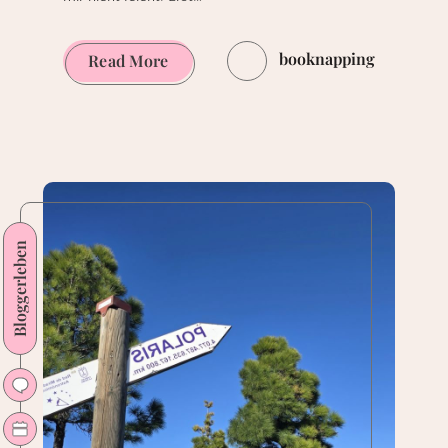
booknapping
Die
Read More
Geister
von
La
Spezia
von
Oliver
Bloggerleben
Plaschka