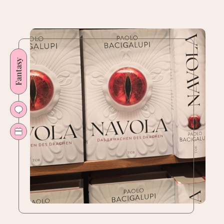
Kaigen
von
M.
L.
Fantasy
Wang