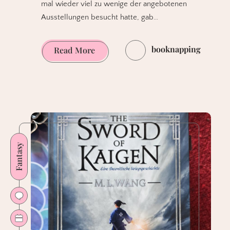
mal wieder viel zu wenige der angebotenen
Ausstellungen besucht hatte, gab…
booknapping
Comic-
Read More
Ausstellung:
UTOPIA
–
Aufbruch
oder
Untergang?
Fantasy