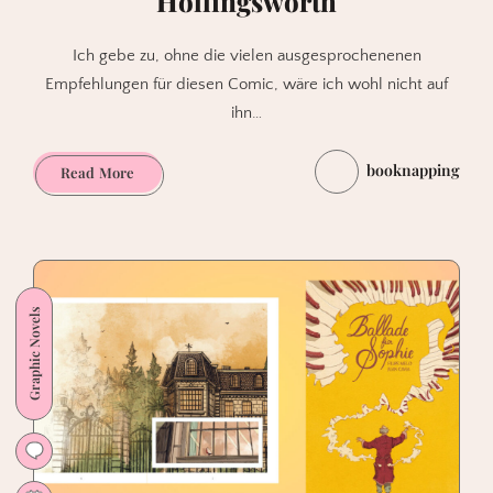
Hollingsworth
Ich gebe zu, ohne die vielen ausgesprochenenen
Empfehlungen für diesen Comic, wäre ich wohl nicht auf
ihn…
booknapping
Plot
Read More
Holes
von
Murphy,
Stewart,
Hollingsworth
Graphic Novels