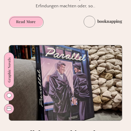
Erfindungen machten oder, so…
booknapping
Die
Read More
Abenteuer
des
Alexander
von
Humboldt
Graphic Novels
von
A.
Wulf
&
L.
Melcher