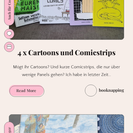
4 x Cartoons und Comicstrips
Mögt ihr Cartoons? Und kurze Comicstrips, die nur über
wenige Panels gehen? Ich habe in letzter Zeit…
booknapping
4
Read More
x
Cartoons
und
Comicstrips