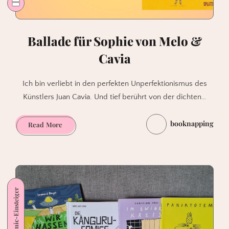
Ballade für Sophie von Melo &
Cavia
Ich bin verliebt in den perfekten Unperfektionismus des
Künstlers Juan Cavia. Und tief berührt von der dichten…
booknapping
Ballade
Read More
für
Sophie
von
Melo
&
Auch für Comic-Einsteiger
Cavia