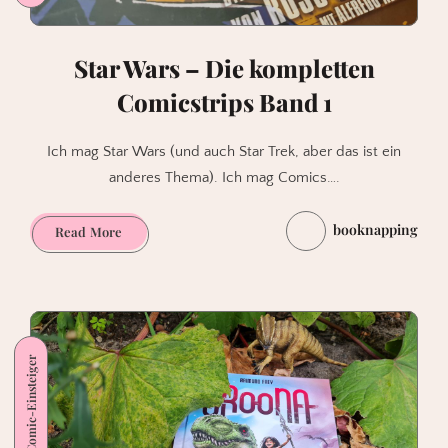
Star Wars – Die kompletten
Comicstrips Band 1
Ich mag Star Wars (und auch Star Trek, aber das ist ein
anderes Thema). Ich mag Comics….
booknapping
Star
Read More
Wars
–
Die
kompletten
Comicstrips
Auch für Comic-Einsteiger
Band
1