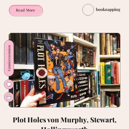
booknapping
Das
Read More
kalte
Herz
von
Sascha
Hommer
Comicrezension
[Comic]
Plot Holes von Murphy, Stewart,