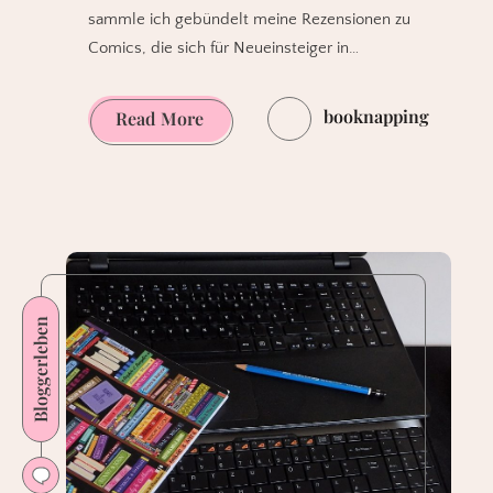
sammle ich gebündelt meine Rezensionen zu
Comics, die sich für Neueinsteiger in…
booknapping
Universum
Read More
der
Comics
Special
–
Comictipps
für
Bloggerleben
Einsteiger