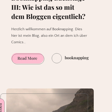
III: Wie ist das so mit
dem Bloggen eigentlich?
Herzlich willkommen auf Booknapping. Dies
hier ist mein Blog, also ein Ort an dem ich über
Comics…
booknapping
Booknapping
Read More
Backstage
III:
Wie
ist
das
so
mit