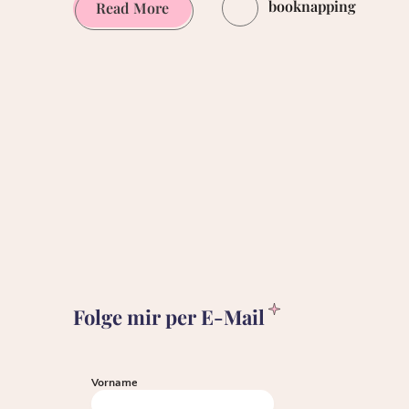
booknapping
Booknapping
Read More
Backstage
II
–
Rund
ums
Rezensieren.
My
way.
Folge mir per E-Mail
Vorname