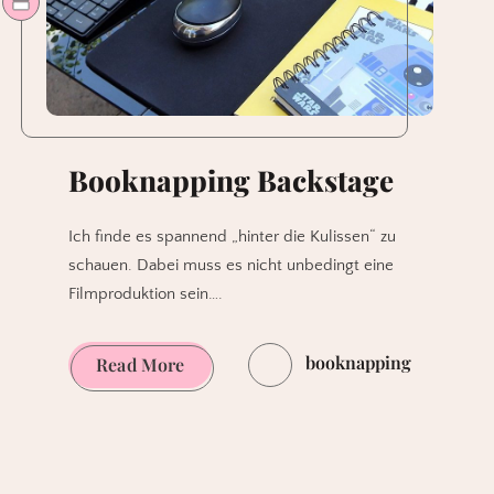
Previews?
Booknapping Backstage
Ich finde es spannend „hinter die Kulissen“ zu
schauen. Dabei muss es nicht unbedingt eine
Filmproduktion sein….
booknapping
Booknapping
Read More
Backstage