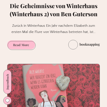
Die Geheimnisse von Winterhaus
(Winterhaus 2) von Ben Guterson
Zurück in Winterhaus Ein Jahr nachdem Elizabeth zum
ersten Mal die Flure von Winterhaus betreten hat, ist…
booknapping
Die
Read More
Geheimnisse
von
Winterhaus
(Winterhaus
2)
Jugendbuch
von
Ben
Guterson