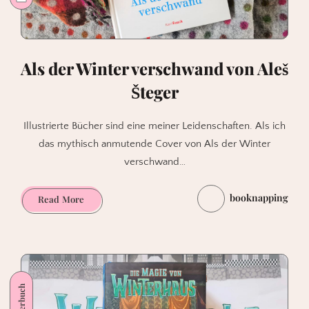
Als der Winter verschwand von Aleš
Šteger
Illustrierte Bücher sind eine meiner Leidenschaften. Als ich
das mythisch anmutende Cover von Als der Winter
verschwand…
booknapping
Als
Read More
der
Winter
verschwand
von
Aleš
Kinderbuch
Šteger