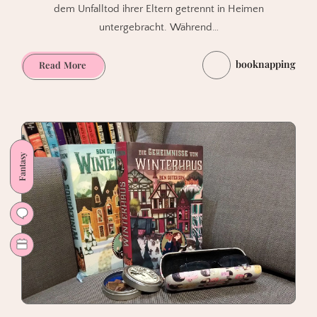
dem Unfalltod ihrer Eltern getrennt in Heimen
untergebracht. Während…
booknapping
Zurück
Read More
in
die
1940er
Jahre.
Darkanum.
Fantasy
Im
Bann
der
Raunächte
von
Uta
Reichardt