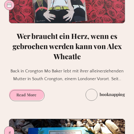
Wer braucht ein Herz, wenn es
gebrochen werden kann von Alex
Wheatle
Back in Crongton Mo Baker lebt mit ihrer alleinerziehenden
Mutter in South Crongton, einem Londoner Vorort. Seit…
booknapping
Wer
Read More
braucht
ein
Herz,
wenn
es