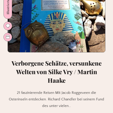
Illustriertes
gebrochen
werden
kann
von
Alex
Wheatle
Verborgene Schätze, versunkene
Welten von Silke Vry / Martin
Haake
21 faszinierende Reisen Mit Jacob Roggeveen die
Osterinseln entdecken. Richard Chandler bei seinem Fund
des unter vielen…