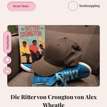
booknapping
Verborgene
Read More
Schätze,
versunkene
Welten
von
Silke
Highlights
Vry
/
Martin
Haake
Die Ritter von Crongton von Alex
Wheatle