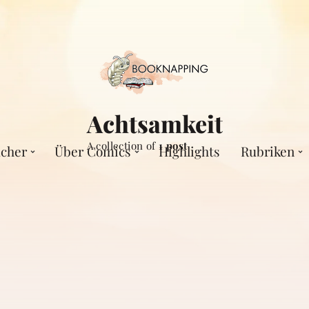
Achtsamkeit
A collection of
1 post
cher
Über Comics
Highlights
Rubriken