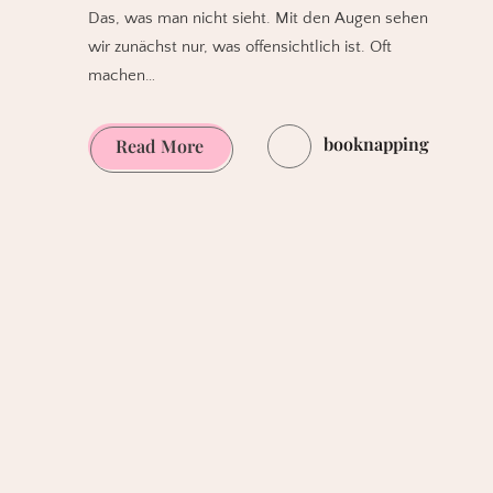
Das, was man nicht sieht. Mit den Augen sehen
wir zunächst nur, was offensichtlich ist. Oft
machen…
booknapping
Down
Read More
to
Earth.
Damn
Prejudices.
Sich
erden.
Nieder
mit
den
Vorurteilen.