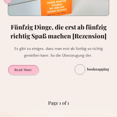
Fünfzig Dinge, die erst ab fünfzig
richtig Spaß machen [Rezension]
Es gibt so einiges, dass man erst ab fünfzig so richtig
genießen kann. So die Überzeugung der…
booknapping
Fünfzig
Read More
Dinge,
die
erst
ab
fünfzig
Page 1 of 1
richtig
Spaß