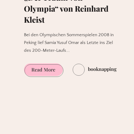
Olympia“ von Reinhard
Kleist
Bei den Olympischen Sommerspielen 2008 in
Peking lief Samia Yusuf Omar als Letzte ins Ziel
des 200-Meter-Laufs….
booknapping
„Der
Read More
Traum
von
Olympia“
von
Reinhard
Kleist