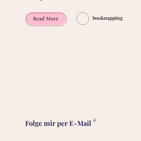
booknapping
Die
Read More
Ritter
von
Crongton
von
Alex
Wheatle
Folge mir per E-Mail