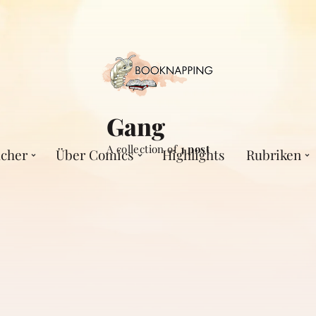
Gang
A collection of
1 post
cher
Über Comics
Highlights
Rubriken