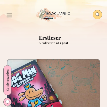
Erstleser
A collection of
1 post
Comicrezension