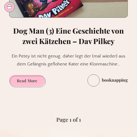
Dog Man (3) Eine Geschichte von
zwei Kätzchen – Dav Pilkey
Ein Petey ist nicht genug, daher legt der (mal wieder) aus
dem Gefängnis geflohene Kater eine Klonmaschine…
booknapping
Dog
Read More
Man
(3)
Eine
Geschichte
von
Page 1 of 1
zwei
Kätzchen
–