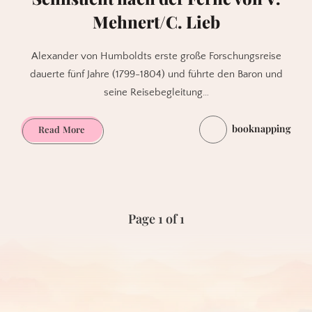
Mehnert/C. Lieb
Alexander von Humboldts erste große Forschungsreise
dauerte fünf Jahre (1799-1804) und führte den Baron und
seine Reisebegleitung…
booknapping
Alexander
Read More
von
Humboldt
oder
Die
Sehnsucht
Page 1 of 1
nach
der
Ferne
von
V.
Mehnert/C.