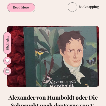
booknapping
Verborgene
Read More
Schätze,
versunkene
Welten
von
Silke
Highlights
Vry
/
Martin
Haake
Alexander von Humboldt oder Die
Sehnsucht nach der Ferne von V.