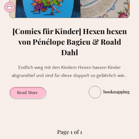
[Comics für Kinder] Hexen hexen
von Pénélope Bagieu & Roald
Dahl
Endlich weg mit den Kindern Hexen hassen Kinder
abgrundtief und sind für diese doppelt so gefährlich wie…
booknapping
[Comics
Read More
für
Kinder]
Hexen
hexen
von
Page 1 of 1
Pénélope