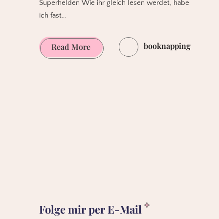
Superhelden Wie ihr gleich lesen werdet, habe
ich fast…
booknapping
Universum
Read More
der
Comics
(2)
–
Einstieg
ins
Marvel-
Universum
Folge mir per E-Mail