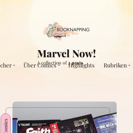
Marvel Now!
A collection of
2 posts
cher
Über Comics
Highlights
Rubriken
Comics