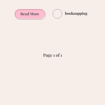
booknapping
Comics
Read More
im
Dezember
2016
Page 1 of 1