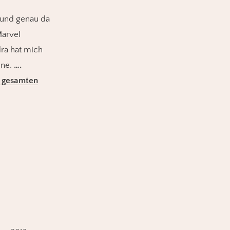
C und genau da
Marvel
dra hat mich
nne.
….
en gesamten