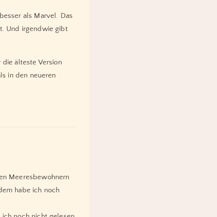
besser als Marvel. Das
t. Und irgendwie gibt
ie älteste Version
als in den neueren
 den Meeresbewohnern
tzdem habe ich noch
ich noch nicht gelesen