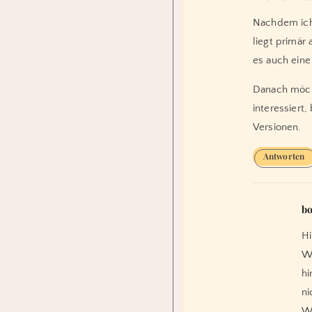
Nachdem ich 
liegt primär
es auch eine
Danach möch
interessiert
Versionen.
Antworten
b
Hi
We
hi
ni
Wo