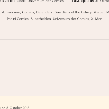
rized in:
Last Update:
Rubrik
,
Universum der Comics
31. Okto
c-Universum
,
Comics
,
Defenders
,
Guardians of the Galaxy
,
Marvel
,
M
Panini Comics
,
Superhelden
,
Universum der Comics
,
X-Men
u
on 8. Oktober 2018