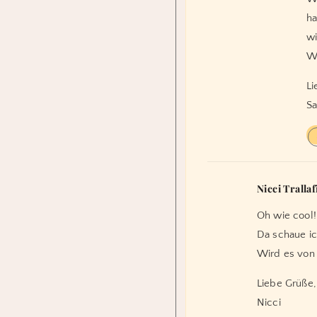
ha
wi
W
Li
Sa
Nicci Trallafi
Oh wie cool!
Da schaue ic
Wird es von 
Liebe Grüße,
Nicci