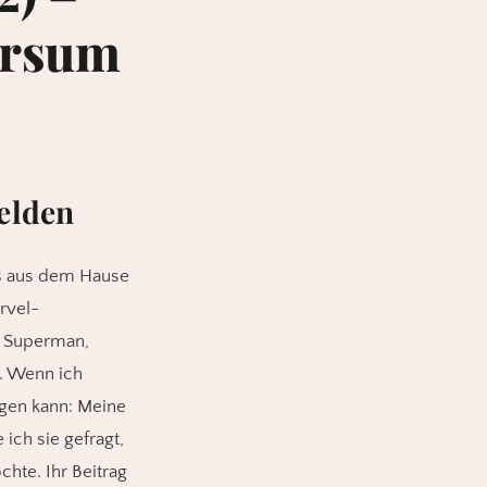
ersum
elden
cs aus dem Hause
rvel-
, Superman,
. Wenn ich
agen kann: Meine
ich sie gefragt,
hte. Ihr Beitrag