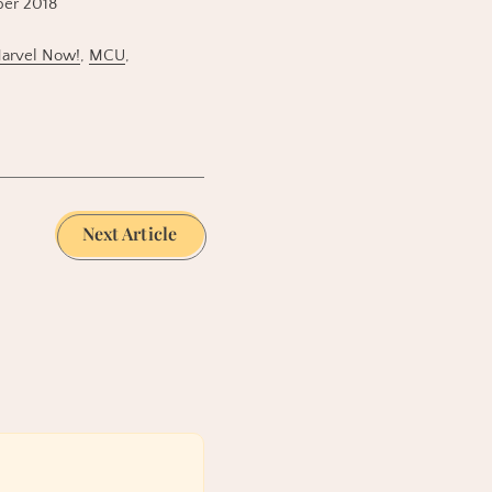
ber 2018
arvel Now!
,
MCU
,
Next Article