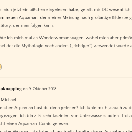
mich jetzt ein bißchen eingelesen habe, gefällt mir DC wesentlich 
 am neuen Aquaman, der meiner Meinung nach großartige Bilder zeig
 Story, der man folgen kann.
te ich mich mal an Wonderwoman wagen, wobei mich aber primär d
, bei der die Mythologie noch anders („richtiger“) verwendet wurde 
ooknapping
on 9. Oktober 2018
 Michael
lchen Aquaman hast du denn gelesen? Ich fühle mich ja auch zu
ngezogen, ich bin z. B. sehr fasziniert von Unterwasserstädten. Tro
cht einen Aquaman-Comic gelesen.
nder Woman – da habe ich noch etliche alte Ehapa-Ausgaben, die 