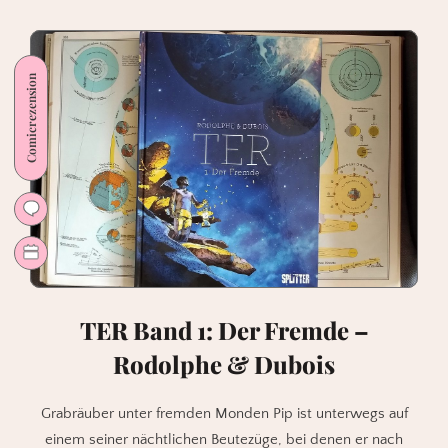
(5)
–
Raus
Comicrezension
aus
der
Ecke
TER Band 1: Der Fremde –
Rodolphe & Dubois
Grabräuber unter fremden Monden Pip ist unterwegs auf
einem seiner nächtlichen Beutezüge, bei denen er nach