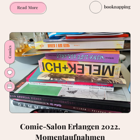
booknapping
Comicpodcast:
Read More
Der
Comicklatsch.
3
Frauen.
n
Comics
Comics.
Comic-Salon Erlangen 2022.
Momentaufnahmen