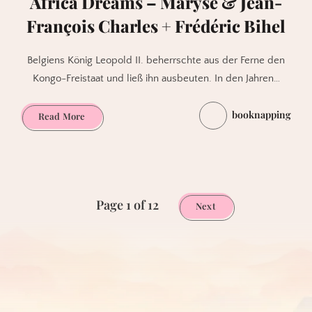
Africa Dreams – Maryse & Jean-
François Charles + Frédéric Bihel
Belgiens König Leopold II. beherrschte aus der Ferne den
Kongo-Freistaat und ließ ihn ausbeuten. In den Jahren…
booknapping
Africa
Read More
Dreams
–
Maryse
&
Jean-
Page 1 of 12
Next
François
Charles
+
Frédéric
Bihel