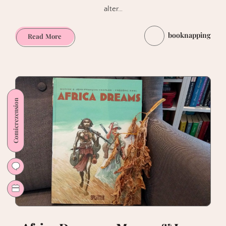
alter…
booknapping
TER
Read More
Band
1:
Der
Fremde
–
Comicrezension
Rodolphe
&
Dubois