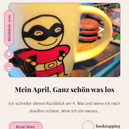
–
Gratis
Rückblicke 2019
Comic
Tag
–
Perfekt
für
Einsteiger*innen
Mein April. Ganz schön was los
Ich schreibe diesen Rückblick am 4. Mai und wenn ich nach
draußen schaue, ahne ich ein nasses…
booknapping
Mein
Read More