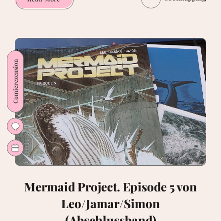
–
Vincent
Perriot
Comicrezension
Mermaid Project. Episode 5 von
Leo/Jamar/Simon
(Abschlussband)