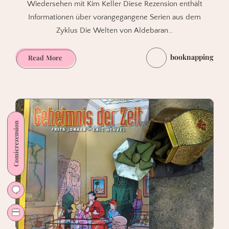
Wiedersehen mit Kim Keller Diese Rezension enthält
Informationen über vorangegangene Serien aus dem
Zyklus Die Welten von Aldebaran…
booknapping
Rückkehr
Read More
nach
Aldebaran.
Episode
1
von
Comicrezension
Leo