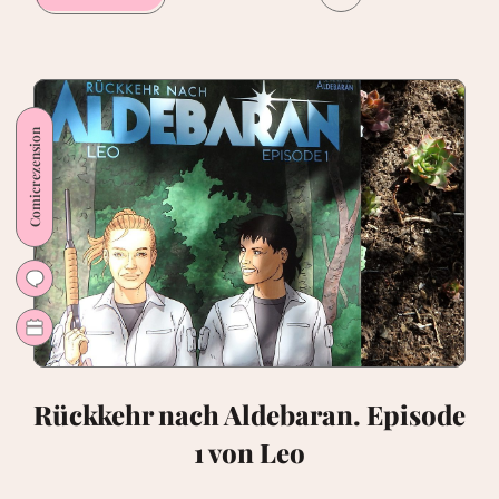
April.
Ganz
schön
was
los
Comicrezension
Rückkehr nach Aldebaran. Episode
1 von Leo