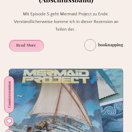
Mit Episode 5 geht Mermaid Project zu Ende.
Verständlicherweise komme ich in dieser Rezension an
Teilen der…
booknapping
Mermaid
Read More
Project.
Episode
5
von
Leo/Jamar/Simon
Comicrezension
(Abschlussband)