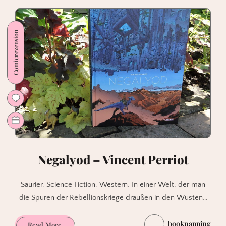
Rebellion
–
Katrin
Comicrezension
Gal
(radacs)
Negalyod – Vincent Perriot
Saurier. Science Fiction. Western. In einer Welt, der man
die Spuren der Rebellionskriege draußen in den Wüsten…
booknapping
Negalyod
Read More