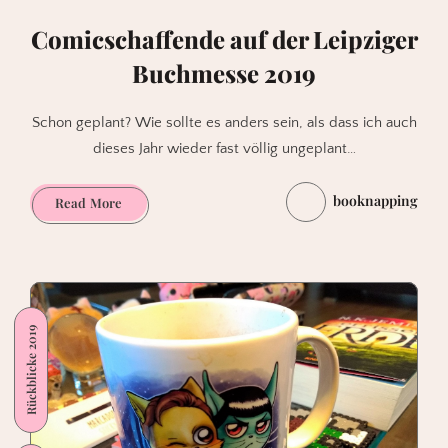
Comicschaffende auf der Leipziger
Buchmesse 2019
Schon geplant? Wie sollte es anders sein, als dass ich auch
dieses Jahr wieder fast völlig ungeplant…
booknapping
Comicschaffende
Read More
auf
der
Leipziger
Buchmesse
2019
Rückblicke 2019