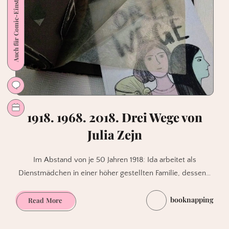
Auch für Comic-Einsteiger
alles
Mögliche
dabei
herauskommen
1918. 1968. 2018. Drei Wege von
Julia Zejn
Im Abstand von je 50 Jahren 1918: Ida arbeitet als
Dienstmädchen in einer höher gestellten Familie, dessen…
booknapping
1918.
Read More
1968.
2018.