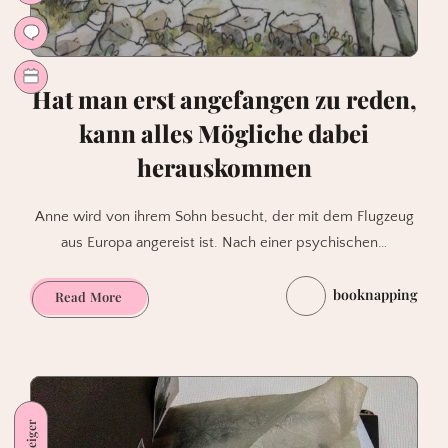
Hat man erst angefangen zu reden,
kann alles Mögliche dabei
herauskommen
Anne wird von ihrem Sohn besucht, der mit dem Flugzeug
aus Europa angereist ist. Nach einer psychischen…
booknapping
Hat
Read More
man
erst
angefangen
zu
reden,
kann