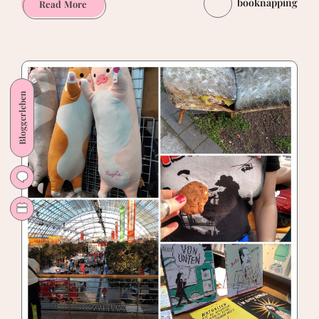
booknapping
Mein
Read More
März.
Nicht
nur
Buchmesse
Bloggerleben