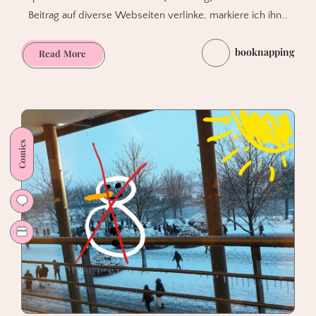
Beitrag auf diverse Webseiten verlinke, markiere ich ihn…
booknapping
Das
Read More
war
meine
Leipziger
Buchmesse
2019.
Comics
Teil
II.
Sketchbookfutter