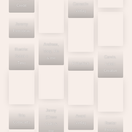
Credit
Andreas,
Tony, Flo
Corvin.
Jeremy
& me
Label:
Perrodeau
Creaturi
Jenny
Frühstück
Illustrie:
(Cross
Sohni +
Cult) &
Timo
me
Bria
JAJA
Bester
Comicarts
Verlag
Freund
Avant
Verlag
Vorbilder*i
Andreas
nnen
Kiener &
me
demian 5