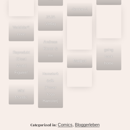
Reprodukt
Ghost
Hamsterk
Marijpol
going
World
äufe
back
Figuren!
(Power
home
Yoga
Hamster)
Miki
Montllò
Comics
,
Bloggerleben
Categorized in:
11. November 2023
Last Update:
Comics
,
Comicsalon Erlangen
,
unterwegs
Tagged in:
Previous Article
Next Article