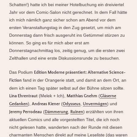
Schatten!) hatte ich bei meiner Hotelbuchung ein dreiviertel
Jahr vor dem Comic-Salon nicht gerechnet. In dem Fall hätte
ich mich nämlich ganz sicher schon am Abend vor dem
ersten Veranstaltungstag in den Zug gesetzt, um mich am
Donnerstag dann frisch ausgeruht ins Getümmel stürzen zu
können. So ging es für mich aber erst am
Donnerstagnachmittag los, zeitig genug, um die ersten zwei
Zelthallen und eine erste Diskussionsrunde zu besuchen.
Das Podium
Edition Moderne präsentiert: Alternative Science-
fand in der Orangerie statt, und damit an dem Ort, an
Fiction
dem ich einen Tag später selbst auf der Bühne sitzen sollte.
(Melek + Ich),
(
Lina Ehrentraut
Matthias Gnehm
Gläserne
),
(
,
) und
Gedanken
Andreas Kiener
Odysseus
Unvermögen
(
,
) erzählten von ihren
Jeremy Perrodeau
Dämmerung
Ruinen
aktuellen Comics und alle vorgestellten Titel, die ich noch
nicht gelesen hatte, wanderten nach der Runde mit diesen
charmanten Menschen direkt auf meine Leseliste (das waren