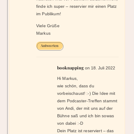
booknapping
on 18. Juli 2022
Hi Markus,
wie schön, dass du
vorbeischaust! :-) Die Idee mit
dem Podcaster-Treffen stammt
von Andi, der mit uns auf der
Bühne saß und ich bin sowas
von dabei :-D
Dein Platz ist reserviert – das
ist ja wohl selbstverständlich.
Danke nochmals, dass du uns
mit so schönen Fragen
gelöchert hast. Es war mir eine
Freude, dich kennenzulernen,
schaue schon gespannt einem
nächsten Treffen entgegen.