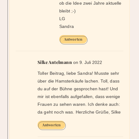
Silke Antelmann
on 9. Juli 2022
Toller Beitrag, liebe Sandra! Musste sehr
über die Hamsterkäufe lachen. Toll, dass
du auf der Bühne gesprochen hast! Und
mir ist ebenfalls aufgefallen, dass wenige
Frauen zu sehen waren. Ich denke auch:
da geht noch was. Herzliche Grüße, Silke
Antworten
booknapping
on 10. Juli 2022
Hi Silke und dankeschön :-) Es
war eine tolle Veranstaltung mit
mehr Eindrücken, als ich in
einen Beitrag quetschen
könnte. Die Hamsterkäufe sind
genial, natürlich musste so eine