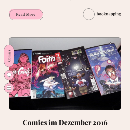
booknapping
Bildgewaltige
Read More
Steampunkhexerei
–
Day/Ledroit:
Wika
und
Comics
Oberons
Zorn
Comics im Dezember 2016