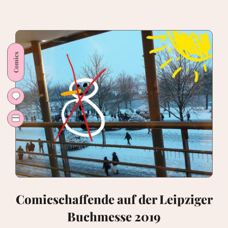
war
meine
Leipziger
Buchmesse
2019.
Comics
Teil
II.
Sketchbookfutter
Comicschaffende auf der Leipziger
Buchmesse 2019