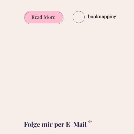
booknapping
3
Read More
Frauen.
n
Comics.
Der
Comicklatsch.
Podcast.
Folge
1:
An
den
Start!
Folge mir per E-Mail