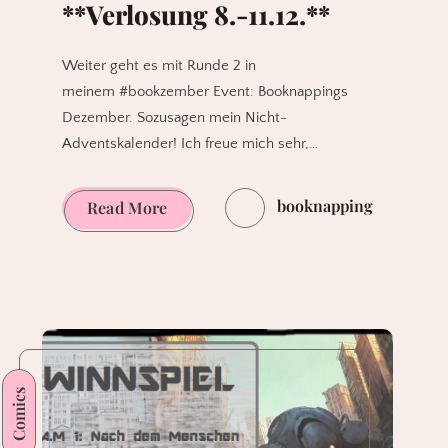
**Verlosung 8.-11.12.**
Weiter geht es mit Runde 2 in
meinem #bookzember Event: Booknappings
Dezember. Sozusagen mein Nicht-
Adventskalender! Ich freue mich sehr,…
booknapping
[beendet]
Read More
Booknappings
Dezember
Runde
2
von
4
Comics
#bookzember
**Verlosung