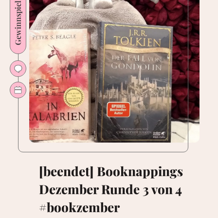
Gewinnspiel
Patrick
Rothfuss
[beendet] Booknappings
Dezember Runde 3 von 4
#bookzember