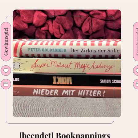
Gewinnspiel
Gewin
[beendet] Booknappings