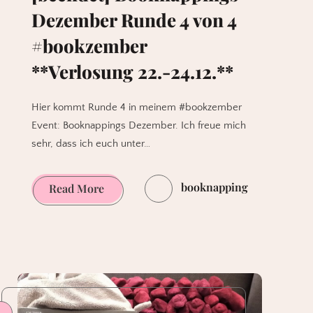
Dezember Runde 4 von 4
#bookzember
**Verlosung 22.-24.12.**
Hier kommt Runde 4 in meinem #bookzember
Event: Booknappings Dezember. Ich freue mich
sehr, dass ich euch unter…
booknapping
[beendet]
Read More
Booknappings
Dezember
Runde
4
von
4