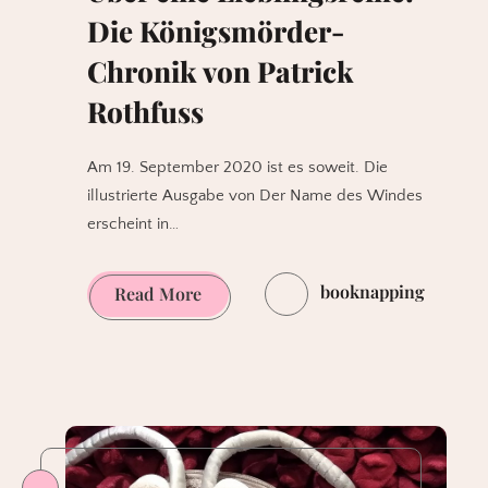
Die Königsmörder-
Chronik von Patrick
Rothfuss
Am 19. September 2020 ist es soweit. Die
illustrierte Ausgabe von Der Name des Windes
erscheint in…
booknapping
Über
Read More
eine
Lieblingsreihe:
Die
Königsmörder-
Chronik
von