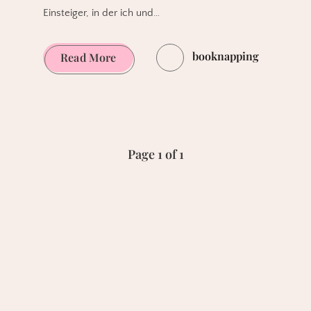
Einsteiger, in der ich und…
booknapping
[Beendet!]
Read More
Comic-
Gewinnspiel!
3
x
Page 1 of 1
S.A.M
1:
Nach
dem
Menschen