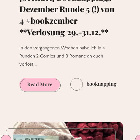
Dezember Runde 5 (!) von
4 #bookzember
**Verlosung 29.-31.12.**
In den vergangenen Wochen habe ich in 4
Runden 2 Comics und 3 Romane an euch
verlost….
booknapping
[beendet]
Read More
Booknappings
Dezember
Runde
5
(!)
von