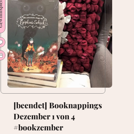
nspiel
#bookzember
**Verlosung
22.-24.12.**
[beendet] Booknappings
Dezember 1 von 4
#bookzember