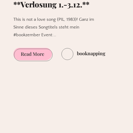
**Verlosung 1.-3.12.**
This is not a love song (PIL, 1983)! Ganz im
Sinne dieses Songtitels steht mein
#bookzember Event:…
booknapping
[beendet]
Read More
Booknappings
Dezember
1
von
4
#bookzember
**Verlosung
1.-3.12.**