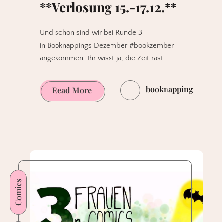
**Verlosung 15.-17.12.**
Und schon sind wir bei Runde 3
in Booknappings Dezember #bookzember
angekommen. Ihr wisst ja, die Zeit rast….
booknapping
[beendet]
Read More
Booknappings
Dezember
Runde
3
von
4
Comics
#bookzember
**Verlosung
15.-17.12.**