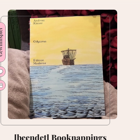
nspiel
[beendet] Booknappings