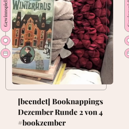
Gewinnspiel
Gewin
4
#bookzember
**Verlosung
29.-31.12.**
[beendet] Booknappings
Dezember Runde 2 von 4
#bookzember