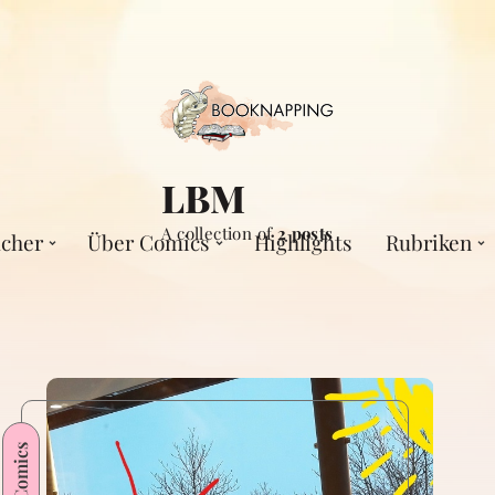
LBM
A collection of
2 posts
cher
Über Comics
Highlights
Rubriken
Comics