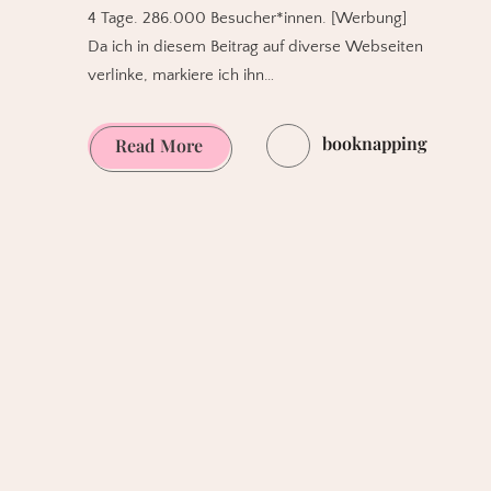
4 Tage. 286.000 Besucher*innen. [Werbung]
Da ich in diesem Beitrag auf diverse Webseiten
verlinke, markiere ich ihn…
booknapping
Das
Read More
war
meine
Leipziger
Buchmesse
2019.
Teil
I.
Fakten
und
Der
Herr