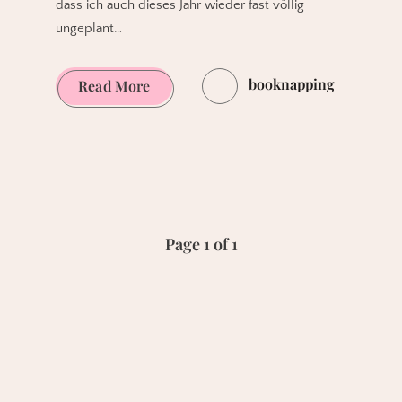
dass ich auch dieses Jahr wieder fast völlig
ungeplant…
booknapping
Comicschaffende
Read More
auf
der
Leipziger
Buchmesse
2019
Page 1 of 1