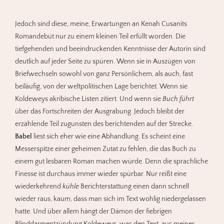
Jedoch sind diese, meine, Erwartungen an Kenah Cusanits
Romandebüt nur zu einem kleinen Teil erfüllt worden. Die
tiefgehenden und beeindruckenden Kenntnisse der Autorin sind
deutlich auf jeder Seite zu spüren. Wenn sie in Auszügen von
Briefwechseln sowohl von ganz Persönlichem, als auch, fast
beiläufig, von der weltpolitischen Lage berichtet. Wenn sie
Koldeweys akribische Listen zitiert. Und wenn sie
Buch führt
über das Fortschreiten der Ausgrabung. Jedoch bleibt der
erzählende Teil zugunsten des berichtenden auf der Strecke.
Babel
liest sich eher wie eine Abhandlung. Es scheint eine
Messerspitze einer geheimen Zutat zu fehlen, die das Buch zu
einem gut lesbaren Roman machen würde. Denn die sprachliche
Finesse ist durchaus immer wieder spürbar. Nur reißt eine
wiederkehrend
kühle
Berichterstattung einen dann schnell
wieder raus, kaum, dass man sich im Text wohlig niedergelassen
hatte. Und über allem hängt der Dämon der fiebrigen
Blinddarmentzündung Koldeweys, was den Text, aus meiner