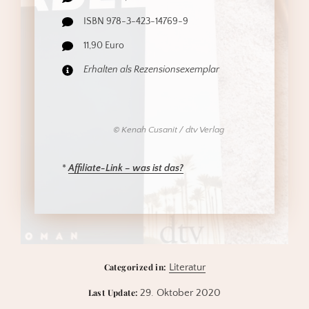
ISBN 978-3-423-14769-9
11,90 Euro
Erhalten als Rezensionsexemplar
© Kenah Cusanit / dtv Verlag
*
Affiliate
-Link – was ist da
s?
Categorized in:
Literatur
Last Update:
29. Oktober 2020