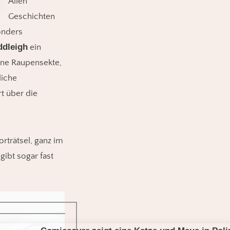
Allen
Geschichten
sonders
ddleigh
ein
ine Raupensekte,
liche
t über die
rträtsel, ganz im
ibt sogar fast