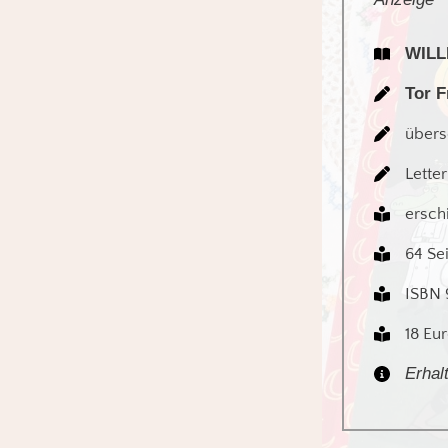
WILL
Tor 
übers
Lette
ersch
64 Se
ISBN 
18 Eu
Erhal