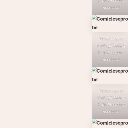
© Tor Freeman /
Reprodukt
Willkommen in
Oddleigh Seite 6
© Tor Freeman /
Reprodukt
Willkommen in
Oddleigh Seite 7
© Tor Freeman /
Reprodukt