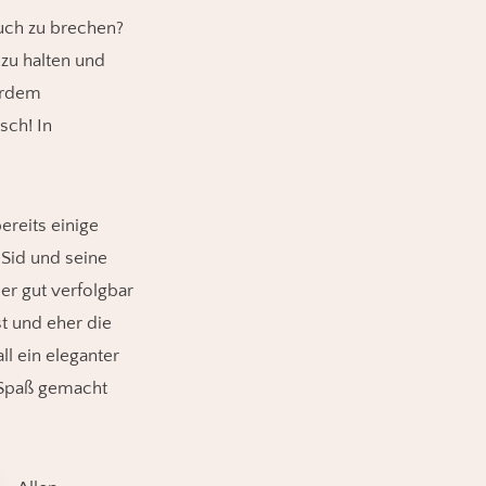
luch zu brechen?
zu halten und
erdem
sch! In
reits einige
r Sid und seine
er gut verfolgbar
st und eher die
ll ein eleganter
l Spaß gemacht