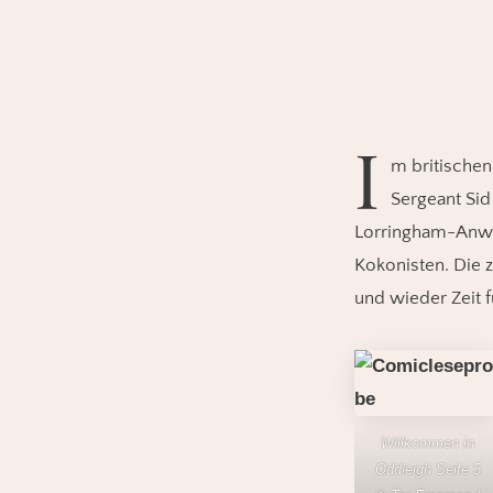
I
m britischen
Sergeant Sid
Lorringham-Anwes
Kokonisten. Die z
und wieder Zeit f
Willkommen in
Oddleigh Seite 5