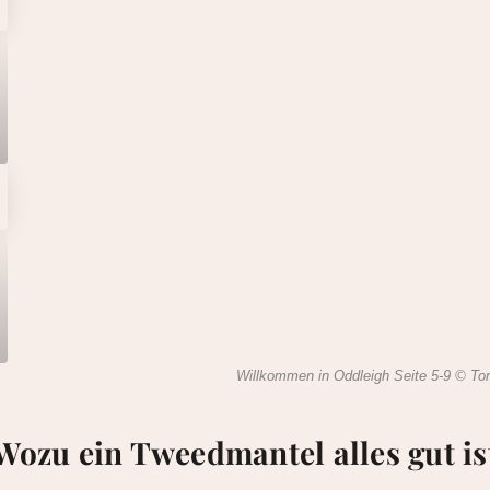
Willkommen in Oddleigh Seite 5-9 © To
Wozu ein Tweedmantel alles gut is