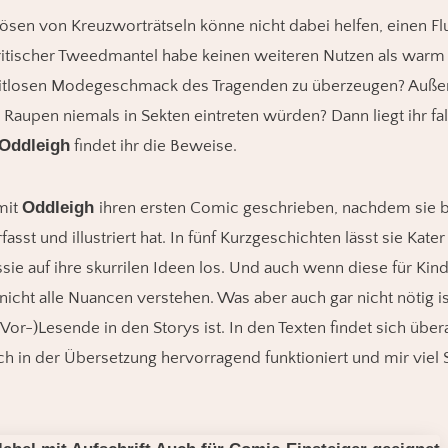
Lösen von Kreuzworträtseln könne nicht dabei helfen, einen F
ritischer Tweedmantel habe keinen weiteren Nutzen als warm 
zeitlosen Modegeschmack des Tragenden zu überzeugen? Auß
aupen niemals in Sekten eintreten würden? Dann liegt ihr fal
Oddleigh
findet ihr die Beweise.
Oddleigh
mit
ihren ersten Comic geschrieben, nachdem sie be
asst und illustriert hat. In fünf Kurzgeschichten lässt sie Kate
sie auf ihre skurrilen Ideen los. Und auch wenn diese für Kind
nicht alle Nuancen verstehen. Was aber auch gar nicht nötig i
(Vor-)Lesende in den Storys ist. In den Texten findet sich übera
ch in der Übersetzung hervorragend funktioniert und mir vie