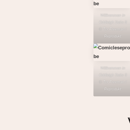
Willkommen in
Oddleigh Seite 8
© Tor Freeman /
Reprodukt
Willkommen in
Oddleigh Seite 9
© Tor Freeman /
Reprodukt