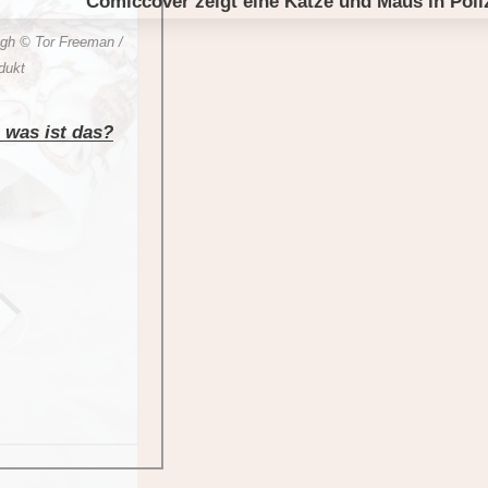
igh © Tor Freeman /
dukt
 was ist da
s?