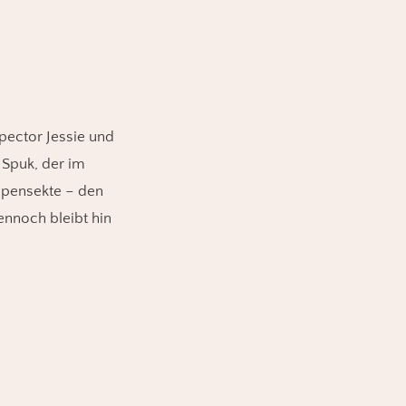
pector Jessie und
 Spuk, der im
upensekte – den
ennoch bleibt hin