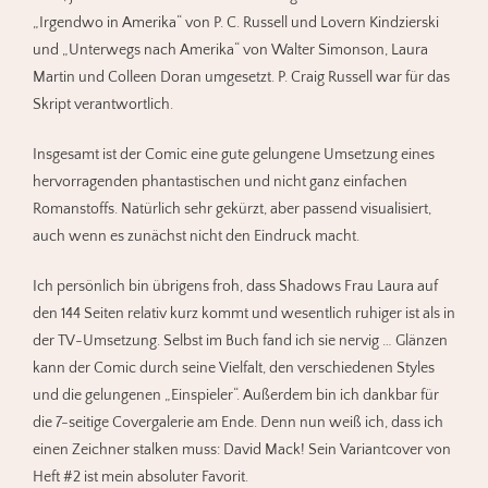
„Irgendwo in Amerika“ von P. C. Russell und Lovern Kindzierski
und „Unterwegs nach Amerika“ von Walter Simonson, Laura
Martin und Colleen Doran umgesetzt. P. Craig Russell war für das
Skript verantwortlich.
Insgesamt ist der Comic eine gute gelungene Umsetzung eines
hervorragenden phantastischen und nicht ganz einfachen
Romanstoffs. Natürlich sehr gekürzt, aber passend visualisiert,
auch wenn es zunächst nicht den Eindruck macht.
Ich persönlich bin übrigens froh, dass Shadows Frau Laura auf
den 144 Seiten relativ kurz kommt und wesentlich ruhiger ist als in
der TV-Umsetzung. Selbst im Buch fand ich sie nervig … Glänzen
kann der Comic durch seine Vielfalt, den verschiedenen Styles
und die gelungenen „Einspieler“. Außerdem bin ich dankbar für
die 7-seitige Covergalerie am Ende. Denn nun weiß ich, dass ich
einen Zeichner stalken muss: David Mack! Sein Variantcover von
Heft #2 ist mein absoluter Favorit.