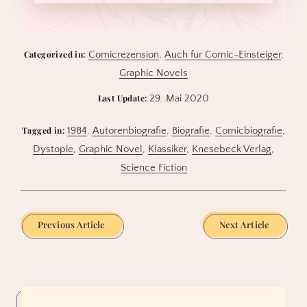
Categorized in:
Comicrezension
,
Auch für Comic-Einsteiger
,
Graphic Novels
Last Update:
29. Mai 2020
Tagged in:
1984
,
Autorenbiografie
,
Biografie
,
Comicbiografie
,
Dystopie
,
Graphic Novel
,
Klassiker
,
Knesebeck Verlag
,
Science Fiction
Previous Article
Next Article