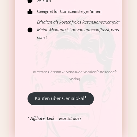
25 Euro
Geeignet für Comiceinsteiger*innen
Erhalten als kostenfreies Rezensionsexemplar
Meine Meinung ist davon unbeeinflusst, was
sonst.
©
Pierre Christin & Sébastien Verdier/Knesebeck
Verlag
Kaufen über Genialokal*
*
Affiliate
-Link – was ist da
s?