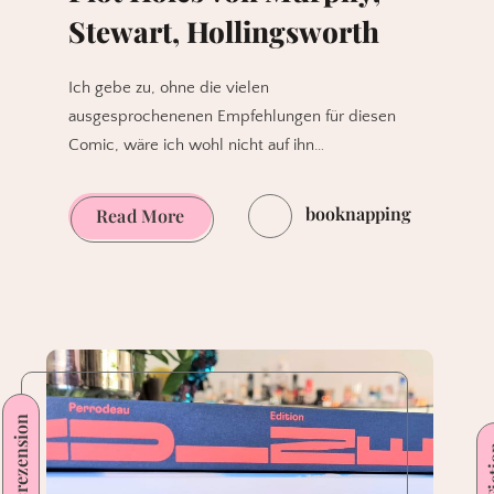
Stewart, Hollingsworth
Ich gebe zu, ohne die vielen
ausgesprochenenen Empfehlungen für diesen
Comic, wäre ich wohl nicht auf ihn…
booknapping
Plot
Read More
Holes
von
Murphy,
Stewart,
Hollingsworth
Comicrezension