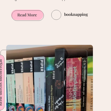
booknapping
Athos
Read More
2643
von
Nils
Westerboer
[Rezension]
s Bücherregal