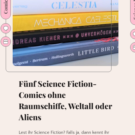
Science
Fünf Science Fiction-
Comics ohne
Raumschiffe, Weltall oder
Aliens
Lest ihr Science Fiction? Falls ja, dann kennt ihr