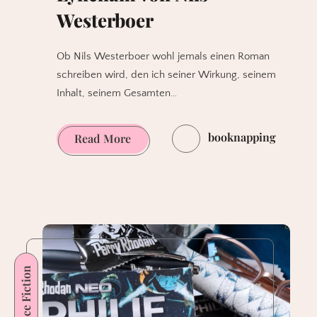
Westerboer
Ob Nils Westerboer wohl jemals einen Roman
schreiben wird, den ich seiner Wirkung, seinem
Inhalt, seinem Gesamten…
booknapping
Lyneham
Read More
von
Nils
Westerboer
Science Fiction