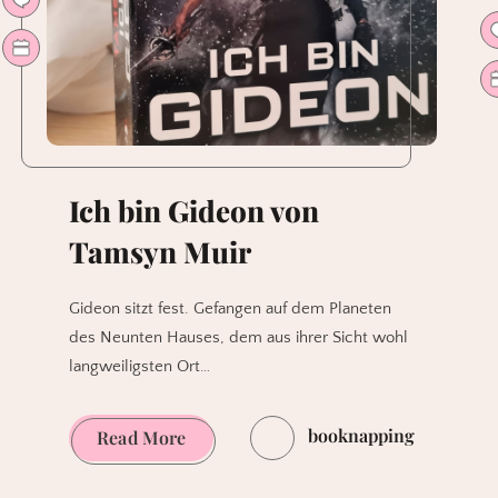
Ich bin Gideon von
Tamsyn Muir
Gideon sitzt fest. Gefangen auf dem Planeten
des Neunten Hauses, dem aus ihrer Sicht wohl
langweiligsten Ort…
booknapping
Ich
Read More
bin