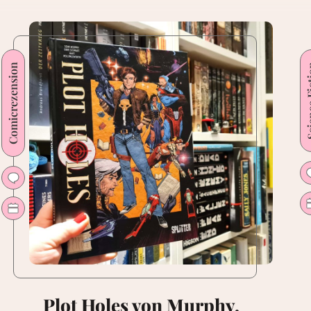
Comicrezension
Science
Plot Holes von Murphy,