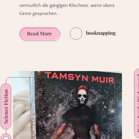
vermutlich die gängigen Klischees, wenn übers
Genre gesprochen…
booknapping
Fünf
Read More
Science
Fiction-
Comics
ohne
Raumschiffe,
Reise durch
Weltall
Science Fiction
oder
Aliens