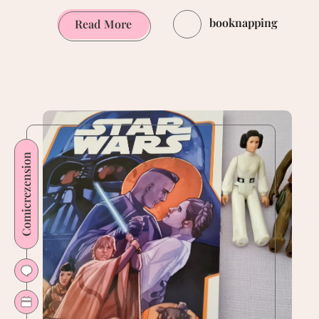
booknapping
Perry
Read More
Rhodan
Neo
310:
Welt
ohne
Liebe
Comicrezension
(Aphilie)