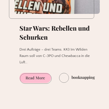
Star Wars: Rebellen und
Schurken
Drei Aufträge – drei Teams. K43 Im Wilden
Raum soll von C-3PO und Chewbacca in die
Luft…
booknapping
Star
Read More
Wars:
Rebellen
und
Schurken