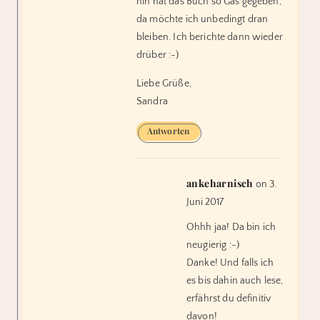
hin hat das Buch so Gas gegeben,
da möchte ich unbedingt dran
bleiben. Ich berichte dann wieder
drüber :-)
Liebe Grüße,
Sandra
Antworten
ankeharnisch
on 3.
Juni 2017
Ohhh jaa! Da bin ich
neugierig :-)
Danke! Und falls ich
es bis dahin auch lese,
erfährst du definitiv
davon!