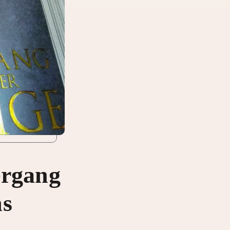
ergang
ns