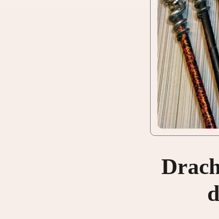
Drach
d