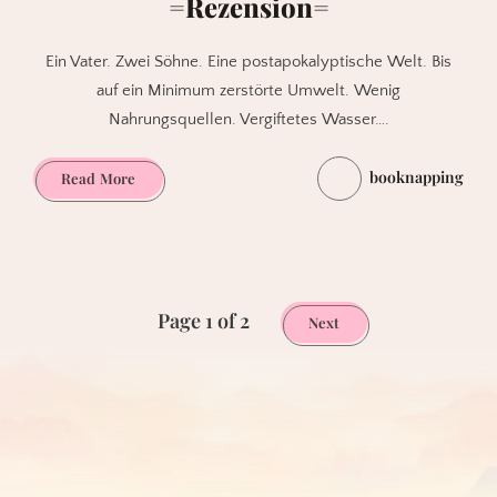
=Rezension=
Ein Vater. Zwei Söhne. Eine postapokalyptische Welt. Bis
auf ein Minimum zerstörte Umwelt. Wenig
Nahrungsquellen. Vergiftetes Wasser….
booknapping
Die
Read More
Welt
der
Söhne
von
Gipi
Page 1 of 2
Next
=Rezension=