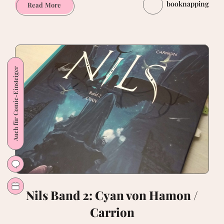
booknapping
Mermaid
Read More
Project.
Episode
4
von
Leo/Jamar/Simon
Auch für Comic-Einsteiger
Nils Band 2: Cyan von Hamon /
Carrion