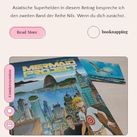
Asiatische Superhelden In diesem Beitrag bespreche ich
den zweiten Band der Reihe Nils. Wenn du dich zunächst…
booknapping
Nils
Read More
Band
2:
Cyan
von
Hamon
Comicrezension
/
Carrion