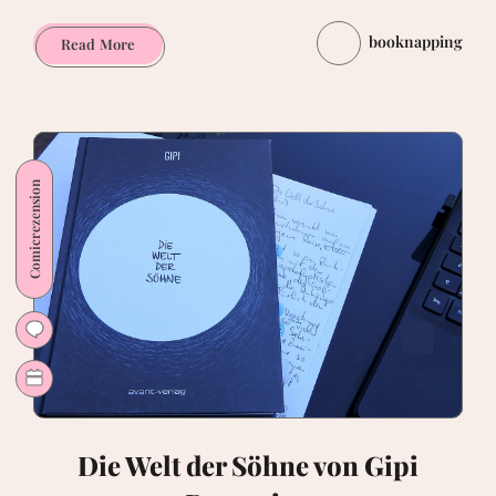
booknapping
Neues
Read More
von
Leo:
Mermaid
Project.
Episode
Comicrezension
1
=Rezension=
Die Welt der Söhne von Gipi