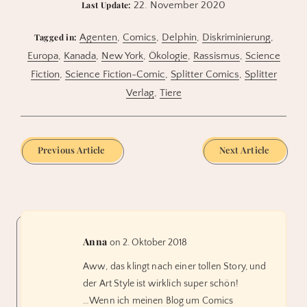
Last Update:
22. November 2020
Tagged in:
Agenten
,
Comics
,
Delphin
,
Diskriminierung
,
Europa
,
Kanada
,
New York
,
Ökologie
,
Rassismus
,
Science
Fiction
,
Science Fiction-Comic
,
Splitter Comics
,
Splitter
Verlag
,
Tiere
Previous Article
Next Article
Anna
on 2. Oktober 2018
Aww, das klingt nach einer tollen Story, und
der Art Style ist wirklich super schön!
…Wenn ich meinen Blog um Comics