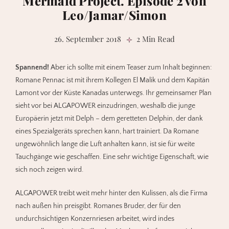
Mermaid Project. Episode 2 von
Leo/Jamar/Simon
26. September 2018
2 Min Read
S
pannend!
Aber ich sollte mit einem Teaser zum Inhalt beginnen:
Romane Pennac ist mit ihrem Kollegen El Malik und dem Kapitän
Lamont vor der Küste Kanadas unterwegs. Ihr gemeinsamer Plan
sieht vor bei ALGAPOWER einzudringen, weshalb die junge
Europäerin jetzt mit Delph – dem geretteten Delphin, der dank
eines Spezialgeräts sprechen kann, hart trainiert. Da Romane
ungewöhnlich lange die Luft anhalten kann, ist sie für weite
Tauchgänge wie geschaffen. Eine sehr wichtige Eigenschaft, wie
sich noch zeigen wird.
ALGAPOWER treibt weit mehr hinter den Kulissen, als die Firma
nach außen hin preisgibt. Romanes Bruder, der für den
undurchsichtigen Konzernriesen arbeitet, wird indes