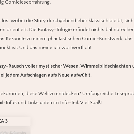
ig Comicleseerfahrung.
 los, wobei die Story durchgehend eher klassisch bleibt, sich
n orientiert. Die Fantasy-Trilogie erfindet nichts bahnbreche
as Bekannte zu einem phantastischen Comic-Kunstwerk, das bi
ückt ist. Und das meine ich wortwörtlich!
tasy-Rausch voller mystischer Wesen, Wimmelbildschlachten
 bei jedem Aufschlagen aufs Neue aufwühlt.
bekommen, diese Welt zu entdecken? Umfangreiche Leseprobe
il-Infos und Links unten im Info-Teil. Viel Spaß!
nd der Ruhm des