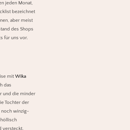
gen jeden Monat,
acklist bezeichnet
nnen, aber meist
stand des Shops
s für uns vor.
ise mit
Wika
ch das
 und die minder
ie Tochter der
 noch winzig-
 höllisch
 versteckt.