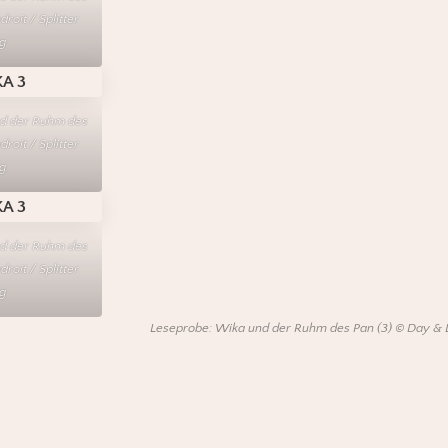
roit / Splitter
g
nd der Ruhm des
roit / Splitter
g
nd der Ruhm des
roit / Splitter
g
Leseprobe: Wika und der Ruhm des Pan (3) © Day & Led