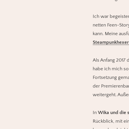
Ich war begeiste
netten Feen-Stor
kann. Meine ausf
Steampunkhexere
Als Anfang 2017 
habe ich mich sof
Fortsetzung gema
der Premierenban
weitergeht. Außer
In
Wika und die 
Rückblick, mit ei