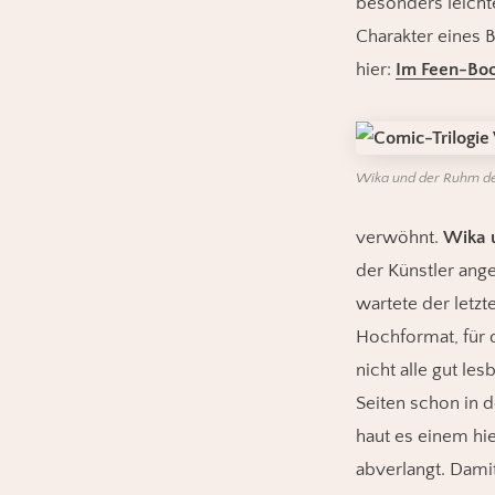
besonders leicht
Charakter eines B
hier:
Im Feen-Boo
Wika und der Ruhm des 
verwöhnt.
Wika 
der Künstler ange
wartete der letz
Hochformat, für 
nicht alle gut le
Seiten schon in d
haut es einem hie
abverlangt. Damit