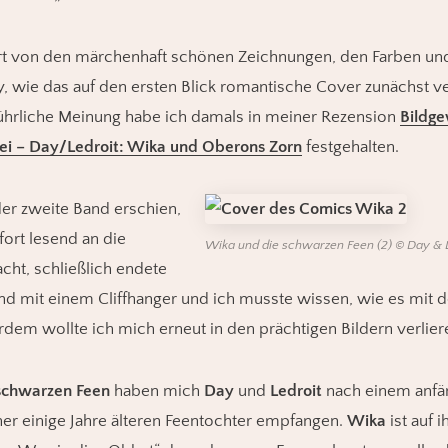
rt von den märchenhaft schönen Zeichnungen, den Farben und
y, wie das auf den ersten Blick romantische Cover zunächst 
ührliche Meinung habe ich damals in meiner Rezension
Bildge
i – Day/Ledroit: Wika und Oberons Zorn
festgehalten.
der zweite Band erschien,
ort lesend an die
Wika und die schwarzen Feen (2) © Day & Le
cht, schließlich endete
d mit einem Cliffhanger und ich musste wissen, wie es mit d
dem wollte ich mich erneut in den prächtigen Bildern verlier
schwarzen Feen
haben mich
Day
und
Ledroit
nach einem anfä
ner einige Jahre älteren Feentochter empfangen.
Wika
ist auf 