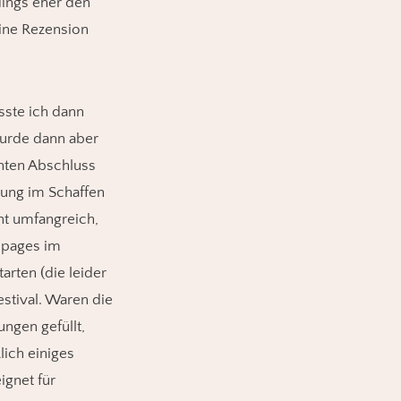
dings eher den
eine Rezension
sste ich dann
wurde dann aber
nten Abschluss
lung im Schaffen
ht umfangreich,
shpages im
rten (die leider
estival. Waren die
ungen gefüllt,
lich einiges
ignet für