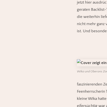
jetzt hier ausdrü
geraten Backlist-T
die weiterhin lie
nicht mehr ganz 
ist. Und besonder
Wika und Oberons Zorn 
faszinierenden Z
Feenherrscherin 
kleine Wika hatte
eifersüchtig war