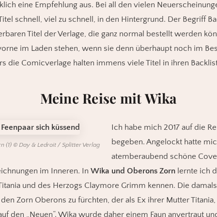
cklich eine Empfehlung aus. Bei all den vielen Neuerscheinun
itel schnell, viel zu schnell, in den Hintergrund. Der Begriff B
ferbaren Titel der Verlage, die ganz normal bestellt werden kö
vorne im Laden stehen, wenn sie denn überhaupt noch im Be
s die Comicverlage halten immens viele Titel in ihren Backlist
Meine Reise mit Wika
Ich habe mich 2017 auf die Re
begeben. Angelockt hatte mi
(1) © Day & Ledroit / Splitter Verlag
atemberaubend schöne Cover
eichnungen im Inneren. In
Wika und Oberons Zorn
lernte ich d
Titania und des Herzogs Claymore Grimm kennen. Die damals
 den Zorn Oberons zu fürchten, der als Ex ihrer Mutter Titania,
 auf den „Neuen“. Wika wurde daher einem Faun anvertraut und