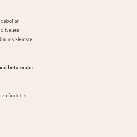
 dabei an
nd Neues,
s ins kleinste
 und betörender
n findet ihr