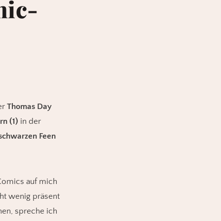
mic-
er
Thomas Day
n (1)
in der
schwarzen Feen
 Comics auf mich
cht wenig präsent
nen, spreche ich