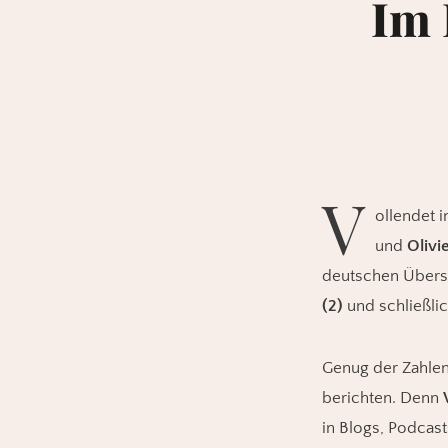
Im 
V
ollendet 
und
Olivi
deutschen Überse
(2)
und schließli
Genug der Zahlen
berichten. Denn
in Blogs, Podcas