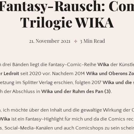
Fantasy-Rausch: Co
Trilogie WIKA
21. November 2021
3 Min Read
in drei Bänden liegt die Fantasy-Comic-Reihe
Wika
der Künstl
er Ledroit
seit 2020 vor. Nachdem 2014
Wika und Oberons Zor
tzung im Splitter Verlag erschien, folgten 2017
Wika und die 
ch der Abschluss in
Wika und der Ruhm des Pan (3)
.
, ich möchte über den Inhalt und die gewaltige Wirkung der
Wika
ist ein Fantasy-Highlight für mich und da die Comics re
ts, Social-Media-Kanälen und auch Comicshops zu sein schei