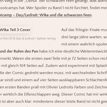
en Weg in die „Obhut“ der schwarzen Feen gelangt, was aller
ootcamps hat. Wer Spoiler zu Band 1 nicht fürchtet, findet m
tcamp – Day/Ledroit: Wika und die schwarzen Feen
.
Auf das Trilogie-Finale mu
drei lange Jahre warten, 
Pan (3) © Day & Ledroit / Splitter Verlag
mit einem wahrlich opule
und der Ruhm des Pan
habe ich eine deutliche Weiterentwick
merkt. Waren die ersten zwei Teile mit je 72 Seiten schon rec
te mit gleich 104 Seiten auf. Zudem wird experiment mit Spla
die der Comic gedreht werden muss, mit wechselnden Schrifta
sbar sind) und einem auf vier Seiten ausklappbaren Schlachtenf
en ersten Bänden prall mit Olivier Ledroits Farben und Zeichn
r wirklich die Elfenschlappen weg. Dieser Comic hat mir wirk
 ist aber auch klar: mindestens dieser letzte Band ist nicht gee