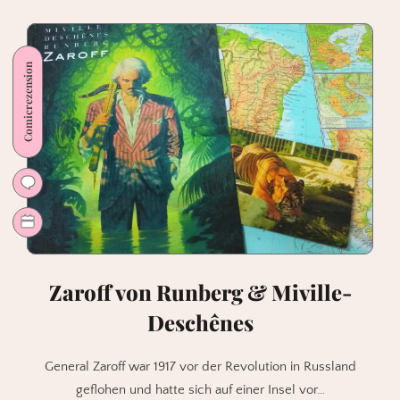
Cassandra
Darke
von
Comicrezension
Posy
Simmonds
Zaroff von Runberg & Miville-
Deschênes
General Zaroff war 1917 vor der Revolution in Russland
geflohen und hatte sich auf einer Insel vor…