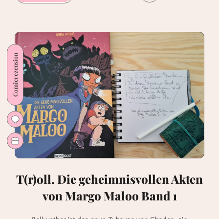
2:
Der
Name
aller
Dinge
Comicrezension
T(r)oll. Die geheimnisvollen Akten
von Margo Maloo Band 1