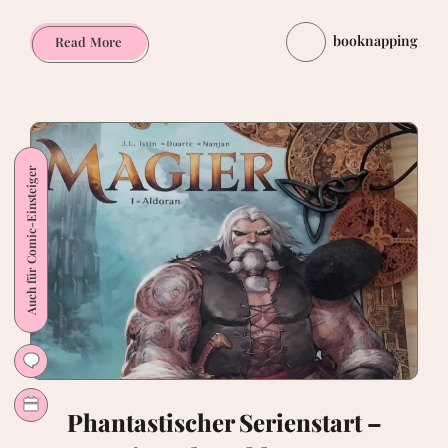
booknapping
Zaroff
Read More
von
Runberg
&
Miville-
Deschênes
Auch für Comic-Einsteiger
Phantastischer Serienstart –