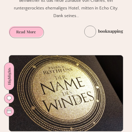
Bellwether ist das neue Zuhause von Charles, ein
runtergerocktes ehemaliges Hotel, mitten in Echo City.
Dank seines…
booknapping
T(r)oll.
Read More
Die
geheimnisvollen
Akten
von
Margo
Highlights
Maloo
Band
1