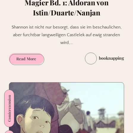
Magier Bd. 1: Aldoran von
Istin/Duarte/Nanjan
Shannon ist nicht nur besorgt, dass sie im beschaulichen,
aber furchtbar langweiligen Castlelek auf ewig stranden
wird,…
booknapping
Phantastischer
Read More
Serienstart
–
Magier
Bd.
1:
Comicrezension
Aldoran
von
Istin/Duarte/Nanjan