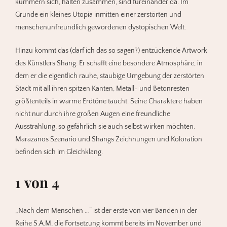
kümmern sich, halten zusammen, sind füreinander da. Im
Grunde ein kleines Utopia inmitten einer zerstörten und
menschenunfreundlich gewordenen dystopischen Welt.
Hinzu kommt das (darf ich das so sagen?) entzückende Artwork
des Künstlers Shang. Er schafft eine besondere Atmosphäre, in
dem er die eigentlich rauhe, staubige Umgebung der zerstörten
Stadt mit all ihren spitzen Kanten, Metall- und Betonresten
größtenteils in warme Erdtöne taucht. Seine Charaktere haben
nicht nur durch ihre großen Augen eine freundliche
Ausstrahlung, so gefährlich sie auch selbst wirken möchten.
Marazanos Szenario und Shangs Zeichnungen und Koloration
befinden sich im Gleichklang.
1 von 4
„Nach dem Menschen …“ ist der erste von vier Bänden in der
Reihe S.A.M, die Fortsetzung kommt bereits im November und