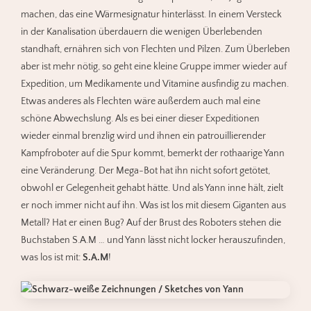
machen, das eine Wärmesignatur hinterlässt. In einem Versteck
in der Kanalisation überdauern die wenigen Überlebenden
standhaft, ernähren sich von Flechten und Pilzen. Zum Überleben
aber ist mehr nötig, so geht eine kleine Gruppe immer wieder auf
Expedition, um Medikamente und Vitamine ausfindig zu machen.
Etwas anderes als Flechten wäre außerdem auch mal eine
schöne Abwechslung. Als es bei einer dieser Expeditionen
wieder einmal brenzlig wird und ihnen ein patrouillierender
Kampfroboter auf die Spur kommt, bemerkt der rothaarige Yann
eine Veränderung. Der Mega-Bot hat ihn nicht sofort getötet,
obwohl er Gelegenheit gehabt hätte. Und als Yann inne hält, zielt
er noch immer nicht auf ihn. Was ist los mit diesem Giganten aus
Metall? Hat er einen Bug? Auf der Brust des Roboters stehen die
Buchstaben S.A.M … und Yann lässt nicht locker herauszufinden,
was los ist mit:
S.A.M
!