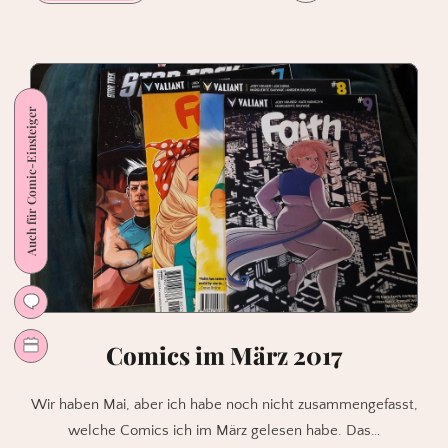
brauche
eine
Pause
–
Guy
Auch für Comic-Einsteiger
Gavriel
Kay:
Im
Schatten
des
Himmels
Comics im März 2017
Wir haben Mai, aber ich habe noch nicht zusammengefasst,
welche Comics ich im März gelesen habe. Das…