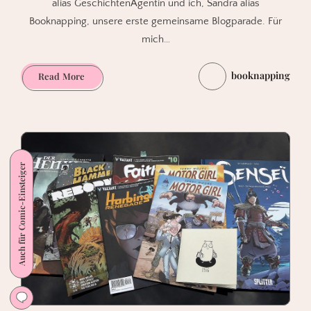
alias GeschichtenAgentin und ich, Sandra alias
Booknapping, unsere erste gemeinsame Blogparade. Für
mich…
booknapping
Ich
Read More
und
die
Comics.
Wie
alles
Auch für Comic-Einsteiger
begann.
Zusammenfassung
der
Blogparade