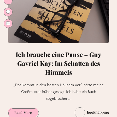
1:
Elementargeister
(J.
Hamon,
A.
Carrion)
Ich brauche eine Pause – Guy
Gavriel Kay: Im Schatten des
Himmels
„Das kommt in den besten Häusern vor“, hätte meine
Großmutter früher gesagt. Ich habe ein Buch
abgebrochen….
booknapping
Ich
Read More