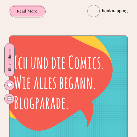
booknapping
Comics
Read More
im
März
2017
Blogaktionen