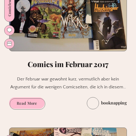
Comiclesemonat
alles
begann.
Comics im Februar 2017
Der Februar war gewohnt kurz, vermutlich aber kein
Argument für die wenigen Comicseiten, die ich in diesem…
booknapping
Comics
Read More
im
Februar
2017