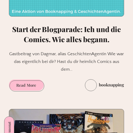
Start der Blogparade: Ich und die
Comics. Wie alles begann.
Gastbeitrag von Dagmar, alias GeschichtenAgentin Wie war
das eigentlich bei dir? Hast du dir heimlich Comics aus
dem…
booknapping
Start
Read More
der
Blogparade:
Ich
und
die
Comics.
Wie